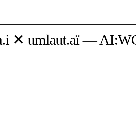
a.i ✕ umlaut.aï — AI